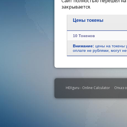
Сайт полностью перешел на 
закрывается.
Цены токены
10 Токенов
Внимание:
цены на токены у
оплате не рублями, могут не
HEXguru - Online Calculator
Отказ о