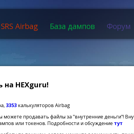
SRS Airbag
База дампов
Форум
 на HEXguru!
ра,
3353
калькуляторов Airbag
ы можете продавать файлы за "внутренние деньги"! Вн
ампов или токенов. Подробности и обсуждение
тут