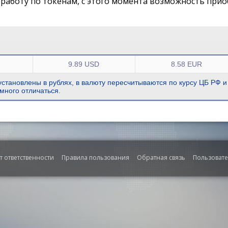
работу по токенам, с этого момента возможность прио
9.89 USD
8.58 EUR
становлены в рублях, в валюту пересчитываются по курсу ЦБ РФ и
много отличаться.
т ответственности
Правила пользования
Обратная связь
Пользоват