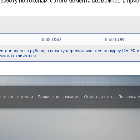
работу по токенам, с этого момента возможность прио
9.89 USD
8.58 EUR
становлены в рублях, в валюту пересчитываются по курсу ЦБ РФ и
много отличаться.
т ответственности
Правила пользования
Обратная связь
Пользоват