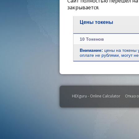
Сайт полностью перешел на 
закрывается.
Цены токены
10 Токенов
Внимание:
цены на токены у
оплате не рублями, могут не
HEXguru - Online Calculator
Отказ о