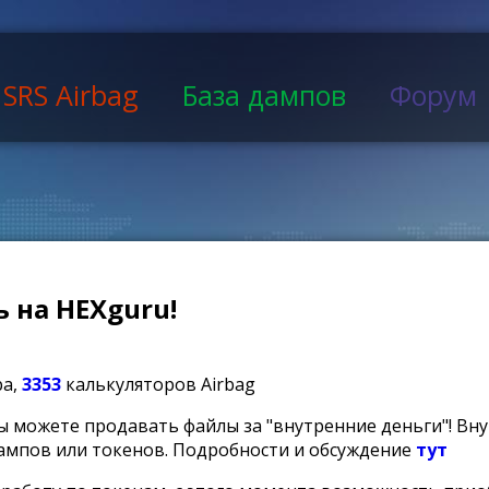
SRS Airbag
База дампов
Форум
 на HEXguru!
ра,
3353
калькуляторов Airbag
ы можете продавать файлы за "внутренние деньги"! Вн
ампов или токенов. Подробности и обсуждение
тут