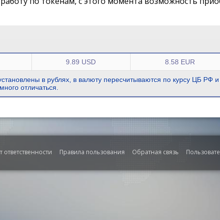
работу по токенам, с этого момента возможность прио
9.89 USD
8.58 EUR
становлены в рублях, в валюту пересчитываются по курсу ЦБ РФ и
много отличаться.
т ответственности
Правила пользования
Обратная связь
Пользоват