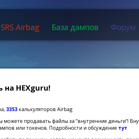
SRS Airbag
База дампов
Форум
 на HEXguru!
ра,
3353
калькуляторов Airbag
ы можете продавать файлы за "внутренние деньги"! Вн
ампов или токенов. Подробности и обсуждение
тут