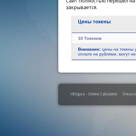
Сайт полностью перешел на 
закрывается.
Цены токены
10 Токенов
Внимание:
цены на токены у
оплате не рублями, могут не
HEXguru - Online Calculator
Отказ о