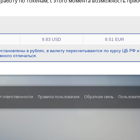
работу по токенам, с этого момента возможность прио
9.83 USD
8.51 EUR
становлены в рублях, в валюту пересчитываются по курсу ЦБ РФ и
много отличаться.
т ответственности
Правила пользования
Обратная связь
Пользоват