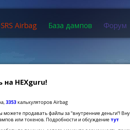
SRS Airbag
База дампов
Форум
 на HEXguru!
ра,
3353
калькуляторов Airbag
ы можете продавать файлы за "внутренние деньги"! Вн
ампов или токенов. Подробности и обсуждение
тут