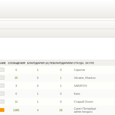
АНИЕ
СООБЩЕНИЯ
БЛАГОДАРИЛ (А)
ПОБЛАГОДАРИЛИ
ОТКУДА, SKYPE
0
1
0
Cаратов
25
0
1
Ukraine, Kharkov
3
0
1
SARATOV
0
1
0
franc
11
1
0
Старый Оскол
Санкт-Петербург
1085
4
28
admin.hexguru