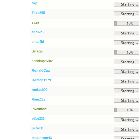
trgt
Toxa555
syza
spawn2
shanfbi
Serega
sashkapavlov
RonaldCaw
Roman1979
rocket000
RamZZz
PRomanY
pilot333
petro11
maxidrom43