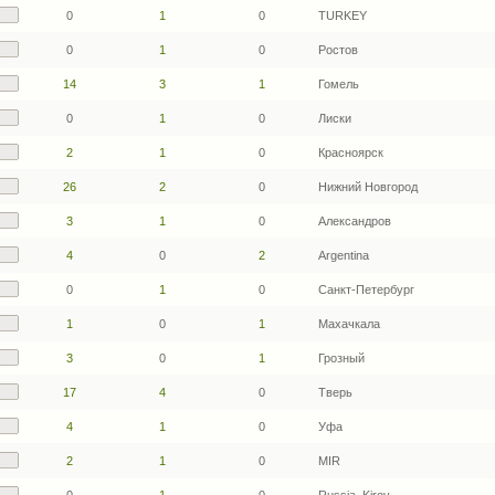
0
1
0
TURKEY
0
1
0
Ростов
14
3
1
Гомель
0
1
0
Лиски
2
1
0
Красноярск
26
2
0
Нижний Новгород
3
1
0
Александров
4
0
2
Argentina
0
1
0
Санкт-Петербург
1
0
1
Махачкала
3
0
1
Грозный
17
4
0
Тверь
4
1
0
Уфа
2
1
0
MIR