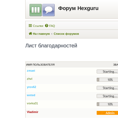
Форум Hexguru
Ссылки
FAQ
На главную
Список форумов
Лист благодарностей
ИМЯ ПОЛЬЗОВАТЕЛЯ
ЗВ
zmaei
zhvl
yrov62
weted
vovka31
Vladimir