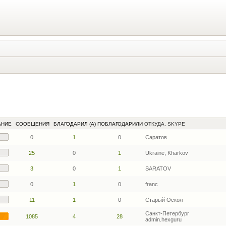
АНИЕ
СООБЩЕНИЯ
БЛАГОДАРИЛ (А)
ПОБЛАГОДАРИЛИ
ОТКУДА, SKYPE
0
1
0
Cаратов
25
0
1
Ukraine, Kharkov
3
0
1
SARATOV
0
1
0
franc
11
1
0
Старый Оскол
Санкт-Петербург
1085
4
28
admin.hexguru