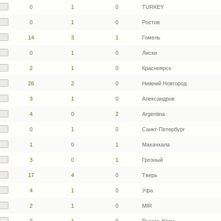
0
1
0
TURKEY
0
1
0
Ростов
14
3
1
Гомель
0
1
0
Лиски
2
1
0
Красноярск
26
2
0
Нижний Новгород
3
1
0
Александров
4
0
2
Argentina
0
1
0
Санкт-Петербург
1
0
1
Махачкала
3
0
1
Грозный
17
4
0
Тверь
4
1
0
Уфа
2
1
0
MIR