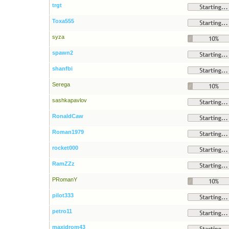
trgt
Toxa555
syza
spawn2
shanfbi
Serega
sashkapavlov
RonaldCaw
Roman1979
rocket000
RamZZz
PRomanY
pilot333
petro11
maxidrom43