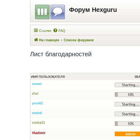
Форум Hexguru
Ссылки
FAQ
На главную
Список форумов
Лист благодарностей
ИМЯ ПОЛЬЗОВАТЕЛЯ
ЗВ
zmaei
zhvl
yrov62
weted
vovka31
Vladimir