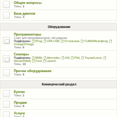
Общие вопросы
Темы:
2
База дампов
Темы:
3
Оборудование
Программаторы
Софт для программаторов, обсуждение
Подфорумы:
IProg
,
UPA-USB
,
Остальные
,
TL866/Wizardprog
,
Orange/Omega
Темы:
6
Сканеры
Подфорумы:
BMW
,
Mercedes
,
GM
,
PSA
,
Toyota/Lexus
,
Nissan/Infiniti
,
Ford
,
Launch
Темы:
22
Прочее оборудование
Темы:
6
Коммерческий раздел
Куплю
Темы:
2
Продам
Темы:
8
Услуги
Темы:
4