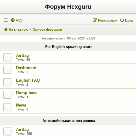
Форум Hexguru
FAQ
Регистрация
Вход
На главную
Список форумов
Текущее время: 08 авг 2026, 21:50
For English-speaking users
AirBag
Темы:
69
Dashboard
Темы:
3
English FAQ
Темы:
2
Dump base
Темы:
1
News
Темы:
3
Автомобильная электроника
AirBag
Темы:
468