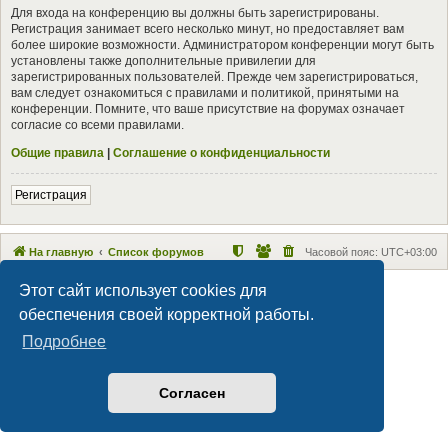
Для входа на конференцию вы должны быть зарегистрированы.
Регистрация занимает всего несколько минут, но предоставляет вам
более широкие возможности. Администратором конференции могут быть
установлены также дополнительные привилегии для
зарегистрированных пользователей. Прежде чем зарегистрироваться,
вам следует ознакомиться с правилами и политикой, принятыми на
конференции. Помните, что ваше присутствие на форумах означает
согласие со всеми правилами.
Общие правила
|
Соглашение о конфиденциальности
Регистрация
На главную
Список форумов
Часовой пояс:
UTC+03:00
Этот сайт использует cookies для
Maxthon style by Culprit. Updated for phpBB3.2 by
Ian Bradley
Создано на основе
phpBB
® Forum Software © phpBB Limited
обеспечения своей корректной работы.
Русская поддержка phpBB
Подробнее
Конфиденциальность
|
Правила
Согласен