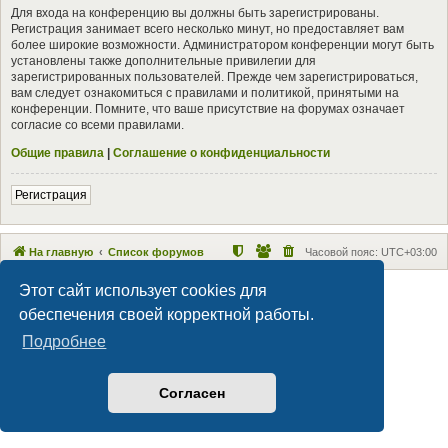
Для входа на конференцию вы должны быть зарегистрированы.
Регистрация занимает всего несколько минут, но предоставляет вам
более широкие возможности. Администратором конференции могут быть
установлены также дополнительные привилегии для
зарегистрированных пользователей. Прежде чем зарегистрироваться,
вам следует ознакомиться с правилами и политикой, принятыми на
конференции. Помните, что ваше присутствие на форумах означает
согласие со всеми правилами.
Общие правила
|
Соглашение о конфиденциальности
Регистрация
На главную
Список форумов
Часовой пояс:
UTC+03:00
Этот сайт использует cookies для
Maxthon style by Culprit. Updated for phpBB3.2 by
Ian Bradley
Создано на основе
phpBB
® Forum Software © phpBB Limited
обеспечения своей корректной работы.
Русская поддержка phpBB
Подробнее
Конфиденциальность
|
Правила
Согласен