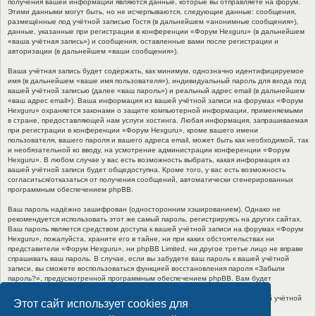
получения вашей информации являются данные, которые вы отправляете на форум.
Этими данными могут быть, но не исчерпываются, следующие данные: сообщения,
размещённые под учётной записью Гостя (в дальнейшем «анонимные сообщения»),
данные, указанные при регистрации в конференции «Форум Hexguru» (в дальнейшем
«ваша учётная запись») и сообщения, оставленные вами после регистрации и
авторизации (в дальнейшем «ваши сообщения»).
Ваша учётная запись будет содержать, как минимум, однозначно идентифицируемое
имя (в дальнейшем «ваше имя пользователя»), индивидуальный пароль для входа под
вашей учётной записью (далее «ваш пароль») и реальный адрес email (в дальнейшем
«ваш адрес email»). Ваша информация из вашей учётной записи на форумах «Форум
Hexguru» охраняется законами о защите компьютерной информации, применяемыми
в стране, предоставляющей нам услуги хостинга. Любая информация, запрашиваемая
при регистрации в конференции «Форум Hexguru», кроме вашего имени
пользователя, вашего пароля и вашего адреса email, может быть как необходимой, так
и необязательной ко вводу, на усмотрение администрации конференции «Форум
Hexguru». В любом случае у вас есть возможность выбрать, какая информация из
вашей учётной записи будет общедоступна. Кроме того, у вас есть возможность
согласиться/отказаться от получения сообщений, автоматически сгенерированных
программным обеспечением phpBB.
Ваш пароль надёжно зашифрован (односторонним хэшированием). Однако не
рекомендуется использовать этот же самый пароль, регистрируясь на других сайтах.
Ваш пароль является средством доступа к вашей учётной записи на форумах «Форум
Hexguru», пожалуйста, храните его в тайне, ни при каких обстоятельствах ни
представители «Форум Hexguru», ни phpBB Limited, ни другое третье лицо не вправе
спрашивать ваш пароль. В случае, если вы забудете ваш пароль к вашей учётной
записи, вы сможете воспользоваться функцией восстановления пароля «Забыли
пароль?», предусмотренной программным обеспечением phpBB. Вам будет
необходимо ввести ваше имя пользователя и ваш адрес email, после чего
программное обеспечение phpBB сгенерирует вам новый пароль для вашей учётной
Этот сайт использует cookies для
записи.