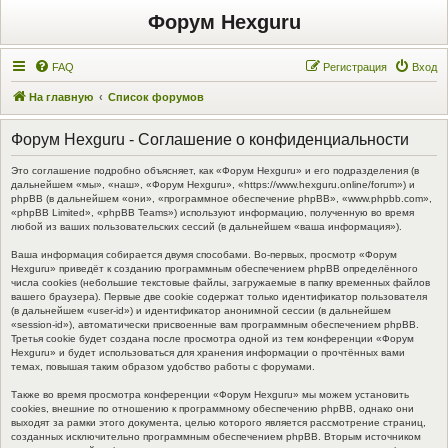
Форум Hexguru
FAQ
Регистрация
Вход
На главную
Список форумов
Форум Hexguru - Соглашение о конфиденциальности
Это соглашение подробно объясняет, как «Форум Hexguru» и его подразделения (в
дальнейшем «мы», «наш», «Форум Hexguru», «https://www.hexguru.online/forum») и
phpBB (в дальнейшем «они», «программное обеспечение phpBB», «www.phpbb.com»,
«phpBB Limited», «phpBB Teams») используют информацию, полученную во время
любой из ваших пользовательских сессий (в дальнейшем «ваша информация»).
Ваша информация собирается двумя способами. Во-первых, просмотр «Форум
Hexguru» приведёт к созданию программным обеспечением phpBB определённого
числа cookies (небольшие текстовые файлы, загружаемые в папку временных файлов
вашего браузера). Первые две cookie содержат только идентификатор пользователя
(в дальнейшем «user-id») и идентификатор анонимной сессии (в дальнейшем
«session-id»), автоматически присвоенные вам программным обеспечением phpBB.
Третья cookie будет создана после просмотра одной из тем конференции «Форум
Hexguru» и будет использоваться для хранения информации о прочтённых вами
темах, повышая таким образом удобство работы с форумами.
Также во время просмотра конференции «Форум Hexguru» мы можем установить
cookies, внешние по отношению к программному обеспечению phpBB, однако они
выходят за рамки этого документа, целью которого является рассмотрение страниц,
созданных исключительно программным обеспечением phpBB. Вторым источником