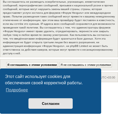
Вы соглашаетесь не размещать оскорбительных, угрожающих, клеветнических
сообщений, порнографических сообщений, призывов к национальной розни и прочих
сообщений, которые могут нарушить законы вашей страны, страны, которая
предоставляет услуги хостинга для форумов «Форум Hexguru» или международное
право. Попытки размещения таких сообщений могут привести к вашему немедленному
отключению от конференции, при этом ваш провайдер будет поставлен в известность,
если мы сочтём это нужным. IP-адреса всех сообщений сохраняются для возможности
проведения такой политики. Вы соглашаетесь с тем, что администраторы форумов
«Форум Hexguru» имеют право удалить, отредактировать, перенести или закрыть
любую тему в любое время по своему усмотрению. Как пользователь вы согласны с
тем, что введённая вами информация будет храниться в базе данных. Хотя эта
информация не будет открыта третьим лицам без вашего разрешения, ни
администрация конференции «Форум Hexguru», ни phpBB Limited не может быть
ответственна за действия хакеров, которые могут привести к несанкционированному
доступу к ней.
Этот сайт использует cookies для
На главную
Список форумов
Часовой пояс:
UTC+03:00
обеспечения своей корректной работы.
Maxthon style by Culprit. Updated for phpBB3.2 by
Ian Bradley
Подробнее
Создано на основе
phpBB
® Forum Software © phpBB Limited
Русская поддержка phpBB
Конфиденциальность
|
Правила
Согласен