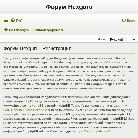
Форум Hexguru
FAQ
Вход
На главную
Список форумов
Язык:
Форум Hexguru - Регистрация
Заходя на конференцию «Форум Hexguru» (в дальнейшем «мы», «наш», «Форум
Hexguru», «https://www.hexguru.online/forum»), вы подтверждаете своё согласие со
следующими условиями. Если вы не согласны с ними, пожалуйста, не заходите и не
пользуйтесь форумами «Форум Hexguru». Мы оставляем за собой право изменять эти
правила в любое время и сделаем всё возможное, чтобы уведомить вас об этом,
однако с вашей стороны было бы разумным регулярно просматривать этот текст на
предмет изменений, так как использование конференции «Форум Hexguru» после
обновления/исправления условий означает ваше согласие с ними.
Наши форумы работают под управлением программного обеспечения для создания
конференций phpBB (в дальнейшем «они», «программное обеспечение phpBB»,
«www.phpbb.com», «phpBB Limited», «phpBB Teams»), выпущенного по лицензии «
GNU General Public License v2
» (в дальнейшем «GPL»). Скачать его можно по адресу
www.phpbb.com
. Ограничения лицензии GPL для программного обеспечения phpBB
строго связаны с организацией и поддержкой интернет-конференций, и phpBB Limited
не несёт ответственности за то, что администрация конференций определяет в
качестве допустимого содержания и/или поведения в них. За дополнительной
информацией о phpBB обращайтесь по адресу
https://www.phpbb.com/
.