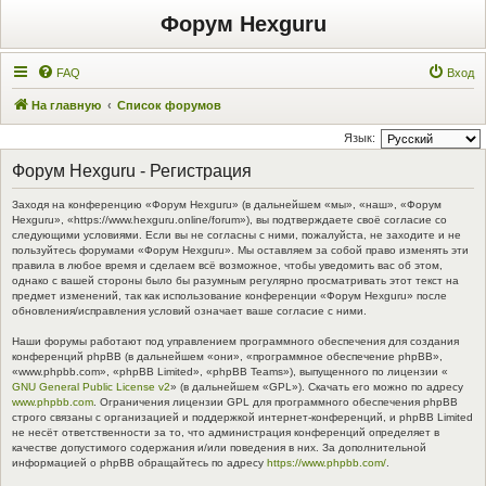
Форум Hexguru
FAQ
Вход
На главную
Список форумов
Язык:
Форум Hexguru - Регистрация
Заходя на конференцию «Форум Hexguru» (в дальнейшем «мы», «наш», «Форум
Hexguru», «https://www.hexguru.online/forum»), вы подтверждаете своё согласие со
следующими условиями. Если вы не согласны с ними, пожалуйста, не заходите и не
пользуйтесь форумами «Форум Hexguru». Мы оставляем за собой право изменять эти
правила в любое время и сделаем всё возможное, чтобы уведомить вас об этом,
однако с вашей стороны было бы разумным регулярно просматривать этот текст на
предмет изменений, так как использование конференции «Форум Hexguru» после
обновления/исправления условий означает ваше согласие с ними.
Наши форумы работают под управлением программного обеспечения для создания
конференций phpBB (в дальнейшем «они», «программное обеспечение phpBB»,
«www.phpbb.com», «phpBB Limited», «phpBB Teams»), выпущенного по лицензии «
GNU General Public License v2
» (в дальнейшем «GPL»). Скачать его можно по адресу
www.phpbb.com
. Ограничения лицензии GPL для программного обеспечения phpBB
строго связаны с организацией и поддержкой интернет-конференций, и phpBB Limited
не несёт ответственности за то, что администрация конференций определяет в
качестве допустимого содержания и/или поведения в них. За дополнительной
информацией о phpBB обращайтесь по адресу
https://www.phpbb.com/
.