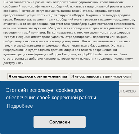
Вы соглашаетесь не размещать оскорбительных, угрожающих, клеветнических
сообщений, порнографических сообщений, призывов к национальной розни и прочих
сообщений, которые могут нарушить законы вашей страны, страны, которая
предоставляет услуги хостинга для форумов «Форум Hexguru» или международное
право. Попытки размещения таких сообщений могут привести к вашему немедленному
отключению от конференции, при этом ваш провайдер будет поставлен в известность,
если мы сочтём это нужным. IP-адреса всех сообщений сохраняются для возможности
проведения такой политики. Вы соглашаетесь с тем, что администраторы форумов
«Форум Hexguru» имеют право удалить, отредактировать, перенести или закрыть
любую тему в любое время по своему усмотрению. Как пользователь вы согласны с
тем, что введённая вами информация будет храниться в базе данных. Хотя эта
информация не будет открыта третьим лицам без вашего разрешения, ни
администрация конференции «Форум Hexguru», ни phpBB Limited не может быть
ответственна за действия хакеров, которые могут привести к несанкционированному
доступу к ней.
Этот сайт использует cookies для
На главную
Список форумов
Часовой пояс:
UTC+03:00
обеспечения своей корректной работы.
Maxthon style by Culprit. Updated for phpBB3.2 by
Ian Bradley
Подробнее
Создано на основе
phpBB
® Forum Software © phpBB Limited
Русская поддержка phpBB
Конфиденциальность
|
Правила
Согласен