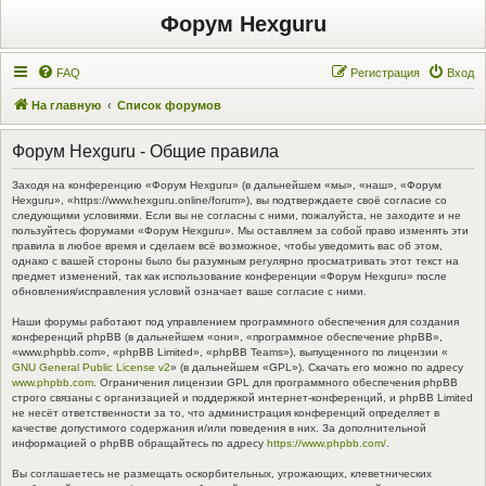
Форум Hexguru
FAQ
Регистрация
Вход
На главную
Список форумов
Форум Hexguru - Общие правила
Заходя на конференцию «Форум Hexguru» (в дальнейшем «мы», «наш», «Форум
Hexguru», «https://www.hexguru.online/forum»), вы подтверждаете своё согласие со
следующими условиями. Если вы не согласны с ними, пожалуйста, не заходите и не
пользуйтесь форумами «Форум Hexguru». Мы оставляем за собой право изменять эти
правила в любое время и сделаем всё возможное, чтобы уведомить вас об этом,
однако с вашей стороны было бы разумным регулярно просматривать этот текст на
предмет изменений, так как использование конференции «Форум Hexguru» после
обновления/исправления условий означает ваше согласие с ними.
Наши форумы работают под управлением программного обеспечения для создания
конференций phpBB (в дальнейшем «они», «программное обеспечение phpBB»,
«www.phpbb.com», «phpBB Limited», «phpBB Teams»), выпущенного по лицензии «
GNU General Public License v2
» (в дальнейшем «GPL»). Скачать его можно по адресу
www.phpbb.com
. Ограничения лицензии GPL для программного обеспечения phpBB
строго связаны с организацией и поддержкой интернет-конференций, и phpBB Limited
не несёт ответственности за то, что администрация конференций определяет в
качестве допустимого содержания и/или поведения в них. За дополнительной
информацией о phpBB обращайтесь по адресу
https://www.phpbb.com/
.
Вы соглашаетесь не размещать оскорбительных, угрожающих, клеветнических