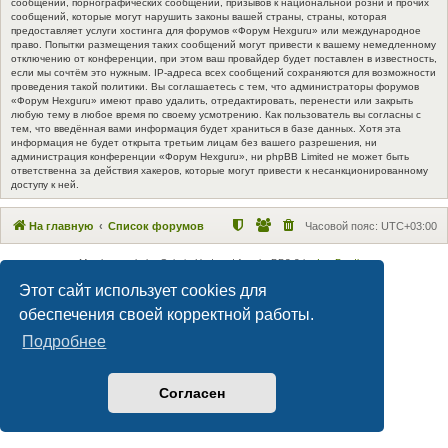
сообщений, порнографических сообщений, призывов к национальной розни и прочих
сообщений, которые могут нарушить законы вашей страны, страны, которая
предоставляет услуги хостинга для форумов «Форум Hexguru» или международное
право. Попытки размещения таких сообщений могут привести к вашему немедленному
отключению от конференции, при этом ваш провайдер будет поставлен в известность,
если мы сочтём это нужным. IP-адреса всех сообщений сохраняются для возможности
проведения такой политики. Вы соглашаетесь с тем, что администраторы форумов
«Форум Hexguru» имеют право удалить, отредактировать, перенести или закрыть
любую тему в любое время по своему усмотрению. Как пользователь вы согласны с
тем, что введённая вами информация будет храниться в базе данных. Хотя эта
информация не будет открыта третьим лицам без вашего разрешения, ни
администрация конференции «Форум Hexguru», ни phpBB Limited не может быть
ответственна за действия хакеров, которые могут привести к несанкционированному
доступу к ней.
На главную
Список форумов
Часовой пояс:
UTC+03:00
Maxthon style by Culprit. Updated for phpBB3.2 by
Ian Bradley
Создано на основе
phpBB
® Forum Software © phpBB Limited
Этот сайт использует cookies для
Русская поддержка phpBB
обеспечения своей корректной работы.
Конфиденциальность
|
Правила
Подробнее
Согласен