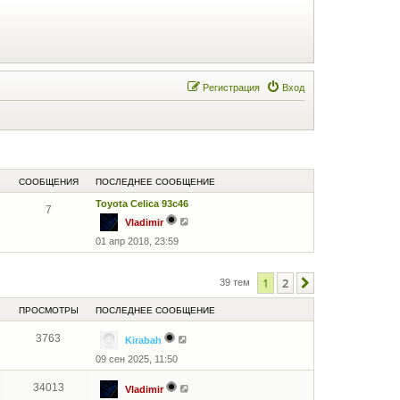
Регистрация
Вход
СООБЩЕНИЯ
ПОСЛЕДНЕЕ СООБЩЕНИЕ
Toyota Celica 93c46
7
П
Vladimir
е
01 апр 2018, 23:59
р
е
й
т
1
2
След.
39 тем
и
к
п
ПРОСМОТРЫ
ПОСЛЕДНЕЕ СООБЩЕНИЕ
о
с
3763
л
Kirabah
е
09 сен 2025, 11:50
д
н
е
34013
Vladimir
м