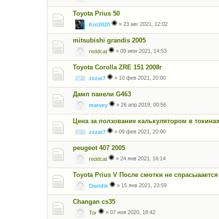
Toyota Prius 50
»
23 авг 2021, 12:02
Kot2020
mitsubishi grandis 2005
»
09 июн 2021, 14:53
reddcat
Toyota Corolla ZRE 151 2008г
»
10 фев 2021, 20:00
zezar7
Дамп панели G463
»
26 апр 2019, 00:56
matvey
Цена за ползование калькулятором в токина
»
09 фев 2021, 20:00
zezar7
peugeot 407 2005
»
24 янв 2021, 16:14
reddcat
Toyota Prius V После смотки не спрасыаается
»
15 янв 2021, 23:59
Davidik
Changan cs35
»
07 ноя 2020, 18:42
Tor