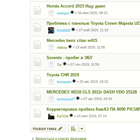
Honda Accord 2015 Ищу дамп
»
26 июн 2020, 08:15
mangol
Проблема с панелью Toyota Crown Majesta U
»
27 май 2020, 11:19
Kot2020
Mercedes benz citan w415
»
23 май 2020, 11:05
mbkey
Sorento - пробег в ЭБУ
»
07 сен 2019, 11:59
Tor
Toyota CHR 2019
»
25 авг 2019, 16:32
kotspain
MERCEDES W218 CLS 2012г DASH VDO 25128
»
07 авг 2019, 20:44
bermuxa77
Корректировка пробега КамАЗ ПА 8090 PIC18
»
24 июл 2019, 07:14
FaTON
Новая тема
Вернуться к списку форумов