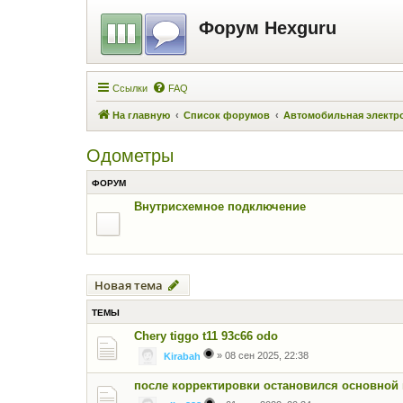
Форум Hexguru
Ссылки
FAQ
На главную
Список форумов
Автомобильная электр
Одометры
ФОРУМ
Внутрисхемное подключение
Новая тема
ТЕМЫ
Chery tiggo t11 93c66 odo
»
08 сен 2025, 22:38
Kirabah
после корректировки остановился основной 