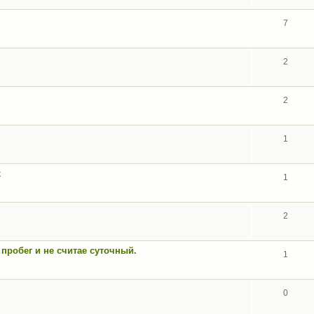
7
2
2
1
х
1
2
 пробег и не считае суточный.
1
0