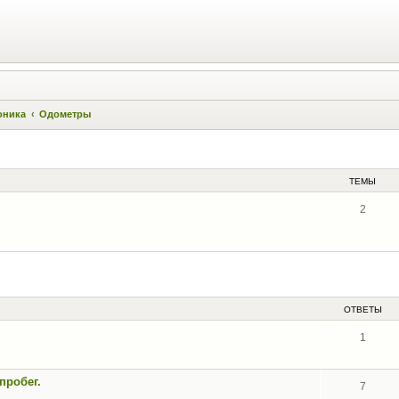
оника
Одометры
ТЕМЫ
2
ОТВЕТЫ
1
пробег.
7