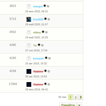
3823
mangol
26 июн 2020, 08:15
5713
Kot2020
28 май 2020, 01:07
4502
mbkey
24 май 2020, 15:29
4395
Tor
07 сен 2019, 17:54
4160
kotspain
25 авг 2019, 16:32
4258
Vladimir
08 авг 2019, 14:53
17084
Vladimir
26 июл 2019, 08:42
1
2
След.
39 тем
Перейти