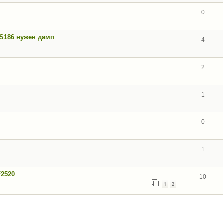
0
ZS186 нужен дамп
4
2
1
0
1
F2520
10
1
2