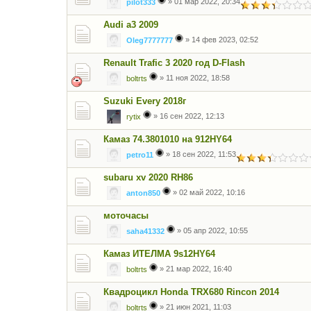
»
01 мар 2022, 20:34
pilot333
Audi a3 2009
»
14 фев 2023, 02:52
Oleg7777777
Renault Trafic 3 2020 год D-Flash
»
11 ноя 2022, 18:58
boltrts
Suzuki Every 2018г
»
16 сен 2022, 12:13
rytix
Камаз 74.3801010 на 912HY64
»
18 сен 2022, 11:53
petro11
subaru xv 2020 RH86
»
02 май 2022, 10:16
anton850
моточасы
»
05 апр 2022, 10:55
saha41332
Камаз ИТЕЛМА 9s12HY64
»
21 мар 2022, 16:40
boltrts
Квадроцикл Honda TRX680 Rincon 2014
»
21 июн 2021, 11:03
boltrts