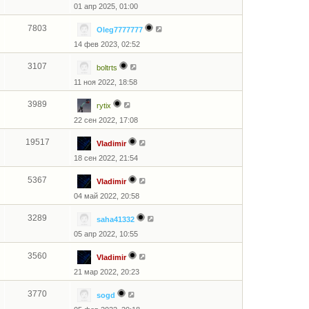
у
01 апр 2025, 01:00
с
о
о
7803
Oleg7777777
б
щ
14 фев 2023, 02:52
е
н
3107
boltrts
и
ю
11 ноя 2022, 18:58
3989
rytix
22 сен 2022, 17:08
19517
Vladimir
18 сен 2022, 21:54
5367
Vladimir
04 май 2022, 20:58
3289
saha41332
05 апр 2022, 10:55
3560
Vladimir
21 мар 2022, 20:23
3770
sogd