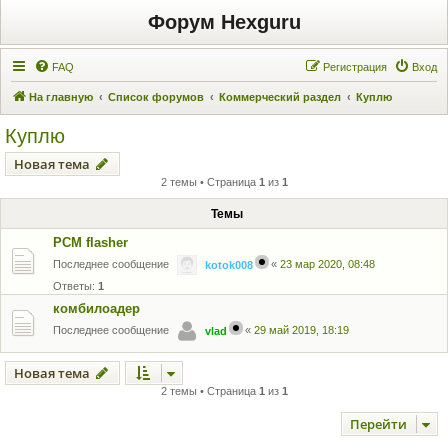
Форум Hexguru
FAQ
Регистрация
Вход
На главную
Список форумов
Коммерческий раздел
Куплю
Куплю
Новая тема
2 темы • Страница
1
из
1
Темы
PCM flasher
Последнее сообщение
«
23 мар 2020, 08:48
kotok008
Ответы:
1
комбилоадер
Последнее сообщение
«
29 май 2019, 18:19
vlad
Новая тема
2 темы • Страница
1
из
1
Перейти