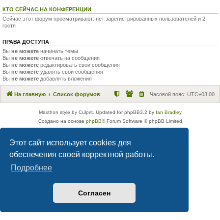
КТО СЕЙЧАС НА КОНФЕРЕНЦИИ
Сейчас этот форум просматривают: нет зарегистрированных пользователей и 2
гостя
ПРАВА ДОСТУПА
Вы
не можете
начинать темы
Вы
не можете
отвечать на сообщения
Вы
не можете
редактировать свои сообщения
Вы
не можете
удалять свои сообщения
Вы
не можете
добавлять вложения
На главную
Список форумов
Часовой пояс:
UTC+03:00
Maxthon style by Culprit. Updated for phpBB3.2 by
Ian Bradley
Создано на основе
phpBB
® Forum Software © phpBB Limited
Русская поддержка phpBB
Конфиденциальность
|
Правила
Этот сайт использует cookies для
обеспечения своей корректной работы.
Подробнее
Согласен