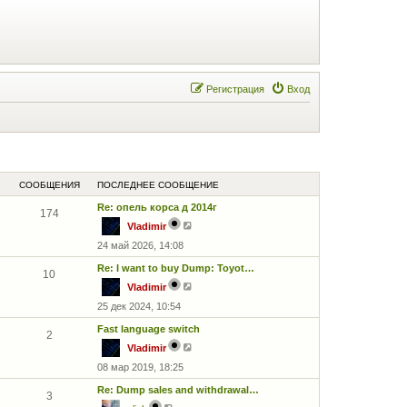
Регистрация
Вход
СООБЩЕНИЯ
ПОСЛЕДНЕЕ СООБЩЕНИЕ
Re: опель корса д 2014г
174
П
Vladimir
е
24 май 2026, 14:08
р
е
й
Re: I want to buy Dump: Toyot…
10
т
П
Vladimir
и
е
к
25 дек 2024, 10:54
р
п
е
о
й
Fast language switch
с
2
т
л
П
Vladimir
и
е
е
к
д
08 мар 2019, 18:25
р
п
н
е
о
е
й
Re: Dump sales and withdrawal…
с
3
м
т
л
П