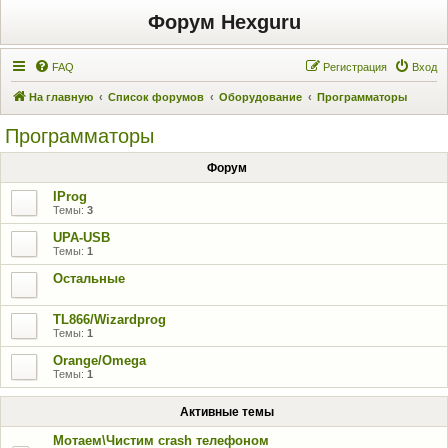
Форум Hexguru
FAQ
Регистрация
Вход
На главную
Список форумов
Оборудование
Программаторы
Программаторы
Форум
IProg
Темы:
3
UPA-USB
Темы:
1
Остальные
TL866/Wizardprog
Темы:
1
Orange/Omega
Темы:
1
Активные темы
Мотаем\Чистим crash телефоном