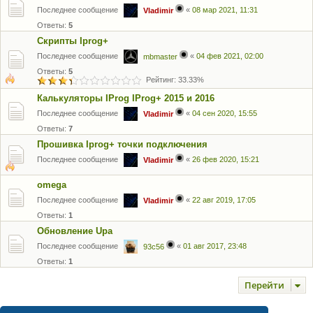
Последнее сообщение
«
08 мар 2021, 11:31
Vladimir
Ответы:
5
Скрипты Iprog+
Последнее сообщение
«
04 фев 2021, 02:00
mbmaster
Ответы:
5
Рейтинг: 33.33%
Калькуляторы IProg IProg+ 2015 и 2016
Последнее сообщение
«
04 сен 2020, 15:55
Vladimir
Ответы:
7
Прошивка Iprog+ точки подключения
Последнее сообщение
«
26 фев 2020, 15:21
Vladimir
omega
Последнее сообщение
«
22 авг 2019, 17:05
Vladimir
Ответы:
1
Обновление Upa
Последнее сообщение
«
01 авг 2017, 23:48
93c56
Ответы:
1
Перейти