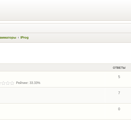
амматоры
IProg
ОТВЕТЫ
5
Рейтинг: 33.33%
7
0