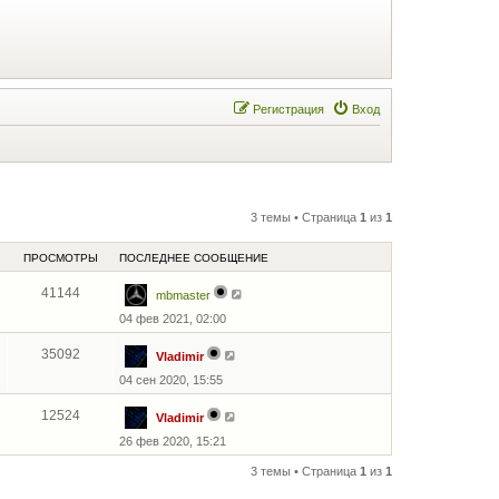
Регистрация
Вход
3 темы • Страница
1
из
1
ПРОСМОТРЫ
ПОСЛЕДНЕЕ СООБЩЕНИЕ
41144
mbmaster
04 фев 2021, 02:00
35092
Vladimir
04 сен 2020, 15:55
12524
Vladimir
26 фев 2020, 15:21
3 темы • Страница
1
из
1