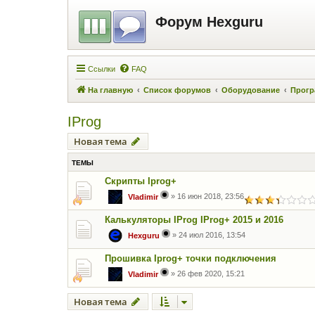
Форум Hexguru
Ссылки
FAQ
На главную
Список форумов
Оборудование
Прогр
IProg
Новая тема
ТЕМЫ
Скрипты Iprog+
»
16 июн 2018, 23:56
Vladimir
Калькуляторы IProg IProg+ 2015 и 2016
»
24 июл 2016, 13:54
Hexguru
Прошивка Iprog+ точки подключения
»
26 фев 2020, 15:21
Vladimir
Новая тема