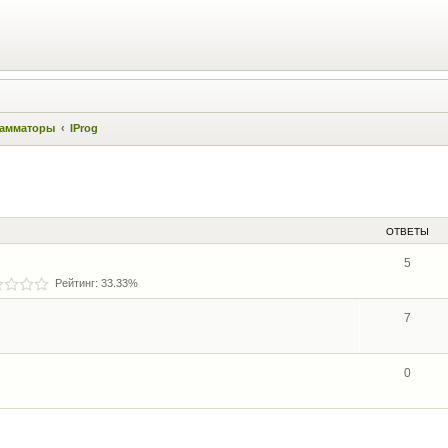
амматоры
IProg
ОТВЕТЫ
5
Рейтинг: 33.33%
7
0