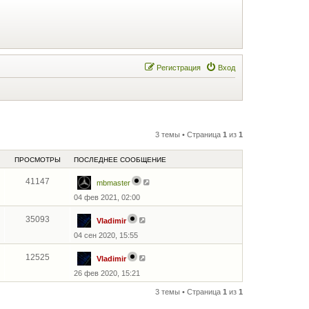
Регистрация
Вход
3 темы • Страница
1
из
1
ПРОСМОТРЫ
ПОСЛЕДНЕЕ СООБЩЕНИЕ
41147
mbmaster
04 фев 2021, 02:00
35093
Vladimir
04 сен 2020, 15:55
12525
Vladimir
26 фев 2020, 15:21
3 темы • Страница
1
из
1