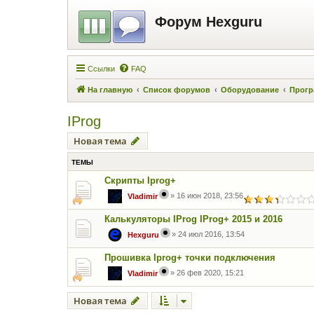
Форум Hexguru
Ссылки
FAQ
На главную
Список форумов
Оборудование
Прогр
IProg
Новая тема
ТЕМЫ
Скрипты Iprog+
»
16 июн 2018, 23:56
Vladimir
Калькуляторы IProg IProg+ 2015 и 2016
»
24 июл 2016, 13:54
Hexguru
Прошивка Iprog+ точки подключения
»
26 фев 2020, 15:21
Vladimir
Новая тема