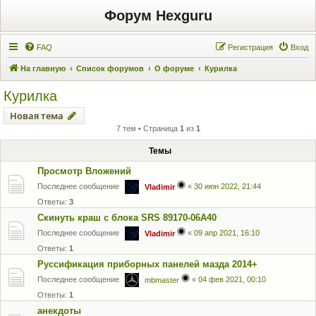
Форум Hexguru
FAQ
Регистрация
Вход
На главную
Список форумов
О форуме
Курилка
Курилка
Новая тема
7 тем • Страница
1
из
1
Темы
Просмотр Вложений
Последнее сообщение
«
30 июн 2022, 21:44
Vladimir
Ответы:
3
Скинуть краш с блока SRS 89170-06A40
Последнее сообщение
«
09 апр 2021, 16:10
Vladimir
Ответы:
1
Руссификация приборных панелей мазда 2014+
Последнее сообщение
«
04 фев 2021, 00:10
mbmaster
Ответы:
1
анекдоты