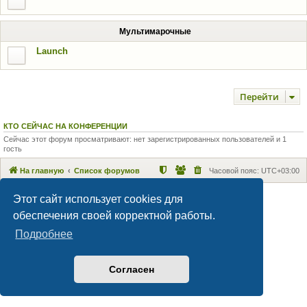
Мультимарочные
Launch
Перейти
КТО СЕЙЧАС НА КОНФЕРЕНЦИИ
Сейчас этот форум просматривают: нет зарегистрированных пользователей и 1
гость
На главную
Список форумов
Часовой пояс:
UTC+03:00
Maxthon style by Culprit. Updated for phpBB3.2 by
Ian Bradley
Этот сайт использует cookies для
Создано на основе
phpBB
® Forum Software © phpBB Limited
обеспечения своей корректной работы.
Русская поддержка phpBB
Подробнее
Конфиденциальность
|
Правила
Согласен