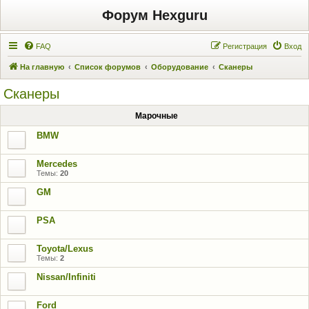
Форум Hexguru
FAQ
Регистрация
Вход
На главную
Список форумов
Оборудование
Сканеры
Сканеры
Марочные
BMW
Mercedes
Темы:
20
GM
PSA
Toyota/Lexus
Темы:
2
Nissan/Infiniti
Ford