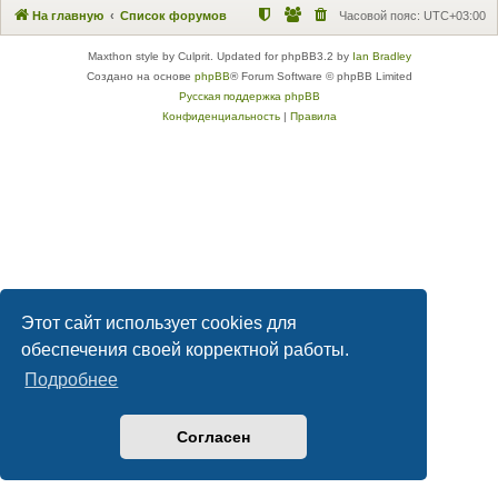
На главную
Список форумов
Часовой пояс:
UTC+03:00
Maxthon style by Culprit. Updated for phpBB3.2 by
Ian Bradley
Создано на основе
phpBB
® Forum Software © phpBB Limited
Русская поддержка phpBB
Конфиденциальность
|
Правила
Этот сайт использует cookies для
обеспечения своей корректной работы.
Подробнее
Согласен