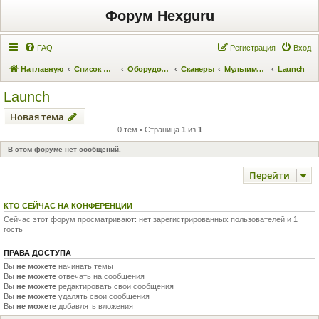
Форум Hexguru
FAQ
Регистрация
Вход
На главную
Список форумов
Оборудование
Сканеры
Мультимарочные
Launch
Launch
Новая тема
0 тем • Страница
1
из
1
В этом форуме нет сообщений.
Перейти
КТО СЕЙЧАС НА КОНФЕРЕНЦИИ
Сейчас этот форум просматривают: нет зарегистрированных пользователей и 1
гость
ПРАВА ДОСТУПА
Вы
не можете
начинать темы
Вы
не можете
отвечать на сообщения
Вы
не можете
редактировать свои сообщения
Вы
не можете
удалять свои сообщения
Вы
не можете
добавлять вложения