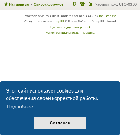
На главную
Список форумов
Часовой пояс:
UTC+03:00
Maxthon style by Culprit. Updated for phpBB3.2 by
Ian Bradley
Создано на основе
phpBB
® Forum Software © phpBB Limited
Русская поддержка phpBB
Конфиденциальность
|
Правила
Этот сайт использует cookies для
обеспечения своей корректной работы.
Подробнее
Согласен