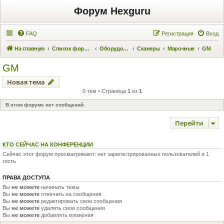
Форум Hexguru
FAQ
Регистрация
Вход
На главную
Список форумов
Оборудование
Сканеры
Марочные
GM
GM
Новая тема
0 тем • Страница
1
из
1
В этом форуме нет сообщений.
Перейти
КТО СЕЙЧАС НА КОНФЕРЕНЦИИ
Сейчас этот форум просматривают: нет зарегистрированных пользователей и 1
гость
ПРАВА ДОСТУПА
Вы
не можете
начинать темы
Вы
не можете
отвечать на сообщения
Вы
не можете
редактировать свои сообщения
Вы
не можете
удалять свои сообщения
Вы
не можете
добавлять вложения