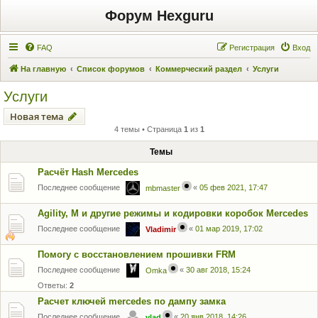
Форум Hexguru
FAQ
Регистрация
Вход
На главную
Список форумов
Коммерческий раздел
Услуги
Услуги
Новая тема
4 темы • Страница
1
из
1
Темы
Расчёт Hash Mercedes
Последнее сообщение
«
05 фев 2021, 17:47
mbmaster
Agility, M и другие режимы и кодировки коробок Mercedes
Последнее сообщение
«
01 мар 2019, 17:02
Vladimir
Помогу с восстановлением прошивки FRM
Последнее сообщение
«
30 авг 2018, 15:24
Omka
Ответы:
2
Расчет ключей mercedes по дампу замка
Последнее сообщение
«
20 янв 2018, 14:26
vlad