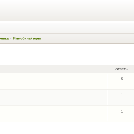
оника
Иммобилайзеры
ОТВЕТЫ
8
1
1