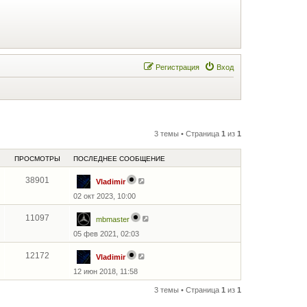
Регистрация
Вход
3 темы • Страница
1
из
1
ПРОСМОТРЫ
ПОСЛЕДНЕЕ СООБЩЕНИЕ
38901
Vladimir
02 окт 2023, 10:00
11097
mbmaster
05 фев 2021, 02:03
12172
Vladimir
12 июн 2018, 11:58
3 темы • Страница
1
из
1