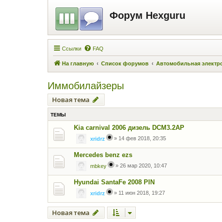
Форум Hexguru
Ссылки
FAQ
На главную
Список форумов
Автомобильная электр
Иммобилайзеры
Новая тема
ТЕМЫ
Kia carnival 2006 дизель DCM3.2AP
»
14 фев 2018, 20:35
xridrz
Mercedes benz ezs
»
26 мар 2020, 10:47
mbkey
Hyundai SantaFe 2008 PIN
»
11 июн 2018, 19:27
xridrz
Новая тема