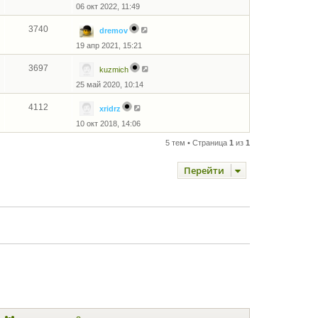
у
06 окт 2022, 11:49
с
о
о
3740
dremov
б
щ
19 апр 2021, 15:21
е
н
3697
kuzmich
и
ю
25 май 2020, 10:14
4112
xridrz
10 окт 2018, 14:06
5 тем • Страница
1
из
1
Перейти