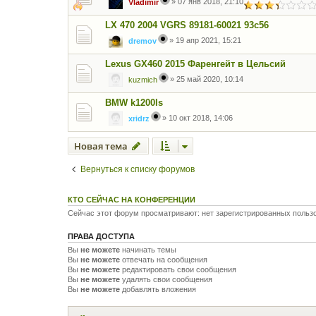
»
07 янв 2018, 21:10
Vladimir
LX 470 2004 VGRS 89181-60021 93c56
»
19 апр 2021, 15:21
dremov
Lexus GX460 2015 Фаренгейт в Цельсий
»
25 май 2020, 10:14
kuzmich
BMW k1200ls
»
10 окт 2018, 14:06
xridrz
Новая тема
Вернуться к списку форумов
КТО СЕЙЧАС НА КОНФЕРЕНЦИИ
Сейчас этот форум просматривают: нет зарегистрированных пользо
ПРАВА ДОСТУПА
Вы
не можете
начинать темы
Вы
не можете
отвечать на сообщения
Вы
не можете
редактировать свои сообщения
Вы
не можете
удалять свои сообщения
Вы
не можете
добавлять вложения