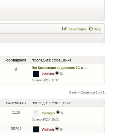
Регистрация
Вход
СООБЩЕНИЯ
ПОСЛЕДНЕЕ СООБЩЕНИЕ
Re: Коллекция кодировок 7G tr…
8
П
Vladimir
е
12 ноя 2025, 11:17
р
е
й
т
5 тем • Страница
1
из
1
и
к
п
ПРОСМОТРЫ
ПОСЛЕДНЕЕ СООБЩЕНИЕ
о
с
1119
л
zverugav
е
08 апр 2026, 15:58
д
н
е
55294
Vladimir
м