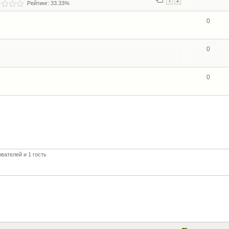
1
2
Рейтинг: 33.33%
0
0
0
вателей и 1 гость