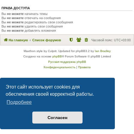
ПРАВА ДОСТУПА
Вы
не можете
начинать темы
Вы
не можете
отвечать на сообщения
Вы
не можете
редактировать свои сообщения
Вы
не можете
удалять свои сообщения
Вы
не можете
добавлять вложения
На главную
Список форумов
Часовой пояс:
UTC+03:00
Maxthon style by Culprit. Updated for phpBB3.2 by
Ian Bradley
Создано на основе
phpBB
® Forum Software © phpBB Limited
Русская поддержка phpBB
Конфиденциальность
|
Правила
Этот сайт использует cookies для
обеспечения своей корректной работы.
Подробнее
Согласен