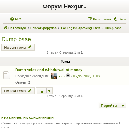
Форум Hexguru
FAQ
Регистрация
Вход
На главную
Список форумов
For English-speaking users
Dump base
Dump base
Новая тема
1 тема • Страница
1
из
1
Темы
Dump sales and withdrawal of money.
Последнее сообщение
«
06 дек 2018, 00:08
slick
Ответы:
2
Новая тема
1 тема • Страница
1
из
1
Перейти
КТО СЕЙЧАС НА КОНФЕРЕНЦИИ
Сейчас этот форум просматривают: нет зарегистрированных пользователей и 1
гость