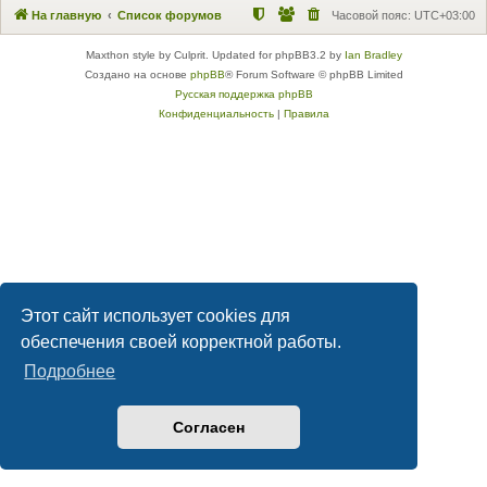
На главную
Список форумов
Часовой пояс:
UTC+03:00
Maxthon style by Culprit. Updated for phpBB3.2 by
Ian Bradley
Создано на основе
phpBB
® Forum Software © phpBB Limited
Русская поддержка phpBB
Конфиденциальность
|
Правила
Этот сайт использует cookies для
обеспечения своей корректной работы.
Подробнее
Согласен