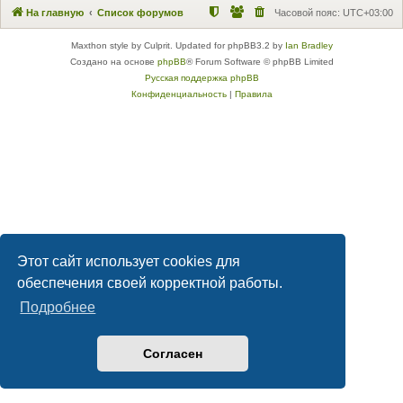
На главную
Список форумов
Часовой пояс:
UTC+03:00
Maxthon style by Culprit. Updated for phpBB3.2 by
Ian Bradley
Создано на основе
phpBB
® Forum Software © phpBB Limited
Русская поддержка phpBB
Конфиденциальность
|
Правила
Этот сайт использует cookies для
обеспечения своей корректной работы.
Подробнее
Согласен