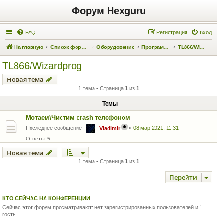
Форум Hexguru
FAQ
Регистрация
Вход
На главную
Список форумов
Оборудование
Программаторы
TL866/Wizardprog
TL866/Wizardprog
Новая тема
1 тема • Страница
1
из
1
Темы
Мотаем\Чистим crash телефоном
Последнее сообщение
«
08 мар 2021, 11:31
Vladimir
Ответы:
5
Новая тема
1 тема • Страница
1
из
1
Перейти
КТО СЕЙЧАС НА КОНФЕРЕНЦИИ
Сейчас этот форум просматривают: нет зарегистрированных пользователей и 1
гость