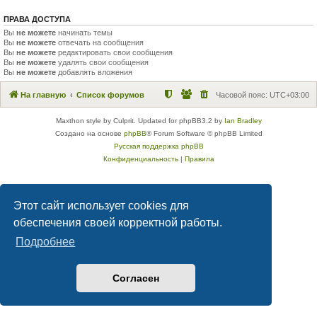
ПРАВА ДОСТУПА
Вы
не можете
начинать темы
Вы
не можете
отвечать на сообщения
Вы
не можете
редактировать свои сообщения
Вы
не можете
удалять свои сообщения
Вы
не можете
добавлять вложения
На главную
Список форумов
Часовой пояс:
UTC+03:00
Maxthon style by Culprit. Updated for phpBB3.2 by
Ian Bradley
Создано на основе
phpBB
® Forum Software © phpBB Limited
Русская поддержка phpBB
Конфиденциальность
|
Правила
Этот сайт использует cookies для
обеспечения своей корректной работы.
Подробнее
Согласен