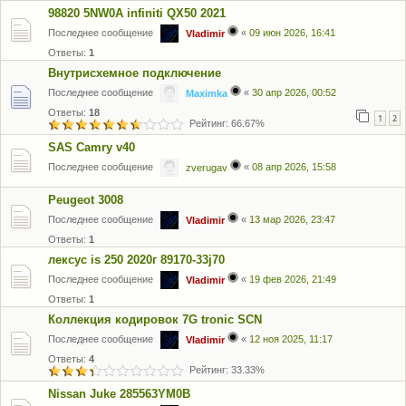
98820 5NW0A infiniti QX50 2021
Последнее сообщение
«
09 июн 2026, 16:41
Vladimir
Ответы:
1
Внутрисхемное подключение
Последнее сообщение
«
30 апр 2026, 00:52
Maximka
Ответы:
18
1
2
Рейтинг: 66.67%
SAS Camry v40
Последнее сообщение
«
08 апр 2026, 15:58
zverugav
Peugeot 3008
Последнее сообщение
«
13 мар 2026, 23:47
Vladimir
Ответы:
1
лексус is 250 2020г 89170-33j70
Последнее сообщение
«
19 фев 2026, 21:49
Vladimir
Ответы:
1
Коллекция кодировок 7G tronic SCN
Последнее сообщение
«
12 ноя 2025, 11:17
Vladimir
Ответы:
4
Рейтинг: 33.33%
Nissan Juke 285563YM0B