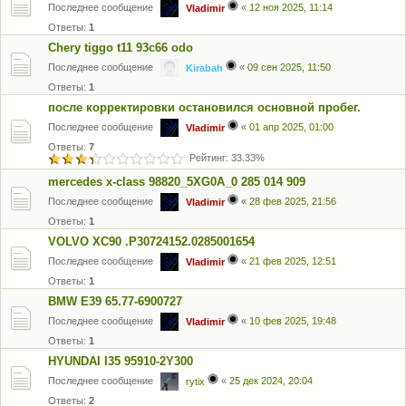
Последнее сообщение
«
12 ноя 2025, 11:14
Vladimir
Ответы:
1
Chery tiggo t11 93c66 odo
Последнее сообщение
«
09 сен 2025, 11:50
Kirabah
Ответы:
1
после корректировки остановился основной пробег.
Последнее сообщение
«
01 апр 2025, 01:00
Vladimir
Ответы:
7
Рейтинг: 33.33%
mercedes x-class 98820_5XG0A_0 285 014 909
Последнее сообщение
«
28 фев 2025, 21:56
Vladimir
Ответы:
1
VOLVO XC90 .P30724152.0285001654
Последнее сообщение
«
21 фев 2025, 12:51
Vladimir
Ответы:
1
BMW E39 65.77-6900727
Последнее сообщение
«
10 фев 2025, 19:48
Vladimir
Ответы:
1
HYUNDAI I35 95910-2Y300
Последнее сообщение
«
25 дек 2024, 20:04
rytix
Ответы:
2