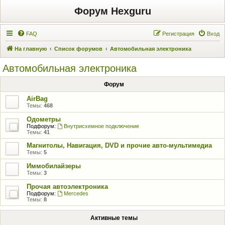
Форум Hexguru
FAQ
Регистрация
Вход
На главную
Список форумов
Автомобильная электроника
Автомобильная электроника
Форум
AirBag
Темы:
468
Одометры
Подфорум:
Внутрисхемное подключение
Темы:
41
Магнитолы, Навигация, DVD и прочие авто-мультимедиа
Темы:
5
Иммобилайзеры
Темы:
3
Прочая автоэлектроника
Подфорум:
Mercedes
Темы:
8
Активные темы