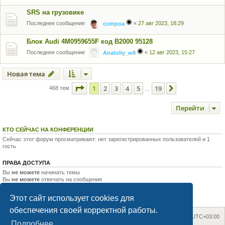
SRS на грузовике
Последнее сообщение
«
27 авг 2023, 18:29
compoa
Блок Audi 4M0959655F код B2000 95128
Последнее сообщение
«
12 авг 2023, 15:27
Anatoliy_w8
Новая тема
Страница
1
из
19
1
2
3
4
5
19
След.
468 тем
…
Перейти
КТО СЕЙЧАС НА КОНФЕРЕНЦИИ
Сейчас этот форум просматривают: нет зарегистрированных пользователей и 1
гость
ПРАВА ДОСТУПА
Вы
не можете
начинать темы
Вы
не можете
отвечать на сообщения
Вы
не можете
редактировать свои сообщения
Вы
не можете
удалять свои сообщения
Этот сайт использует cookies для
Вы
не можете
добавлять вложения
обеспечения своей корректной работы.
На главную
Список форумов
Часовой пояс:
UTC+03:00
Подробнее