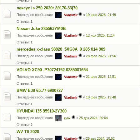
Ответы:
1
лексус is 250 2020г 89170-33j70
Последнее сообщение
«
19 фев 2026, 21:49
Vladimir
Ответы:
1
Nissan Juke 285563YM0B
Последнее сообщение
«
12 ноя 2025, 11:14
Vladimir
Ответы:
1
mercedes x-class 98820_5XG0A_0 285 014 909
Последнее сообщение
«
28 фев 2025, 21:56
Vladimir
Ответы:
1
VOLVO XC90 .P30724152.0285001654
Последнее сообщение
«
21 фев 2025, 12:51
Vladimir
Ответы:
1
BMW E39 65.77-6900727
Последнее сообщение
«
10 фев 2025, 19:48
Vladimir
Ответы:
1
HYUNDAI I35 95910-2Y300
Последнее сообщение
«
25 дек 2024, 20:04
rytix
Ответы:
2
WV T6 2020
Последнее сообщение
«
25 дек 2024, 10:52
Vladimir