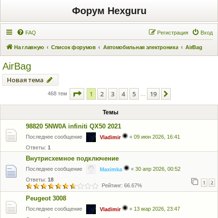
Форум Hexguru
FAQ
Регистрация
Вход
На главную
Список форумов
Автомобильная электроника
AirBag
AirBag
Новая тема
Страница
1
из
19
1
2
3
4
5
19
След.
468 тем
…
Темы
98820 5NW0A infiniti QX50 2021
Последнее сообщение
«
09 июн 2026, 16:41
Vladimir
Ответы:
1
Внутрисхемное подключение
Последнее сообщение
«
30 апр 2026, 00:52
Maximka
Ответы:
18
1
2
Рейтинг: 66.67%
Peugeot 3008
Последнее сообщение
«
13 мар 2026, 23:47
Vladimir