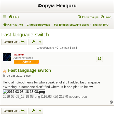
Форум Hexguru
FAQ
Регистрация
Вход
На главную
Список форумов
For English-speaking users
English FAQ
Fast language switch
Ответить
1 сообщение • Страница
1
из
1
Vladimir
Администратор
Fast language switch
С
08 мар 2019, 18:25
о
о
Hello all. Good news for who speak english. I added fast language
б
switching, if someone didn't find where is it see picture below
щ
е
н
2019-03-08_18-18-08.png (116.63 КБ) 21270 просмотров
и
е
Ответить