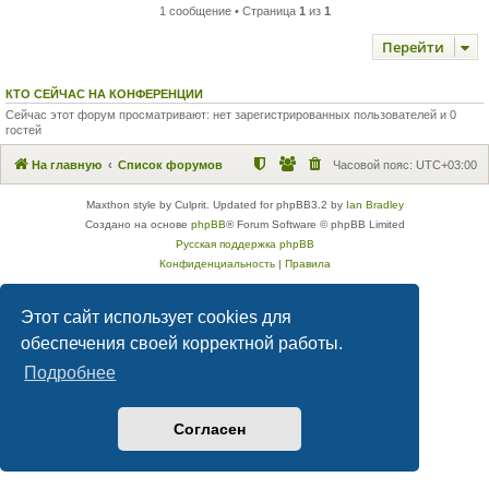
1 сообщение • Страница
1
из
1
Перейти
КТО СЕЙЧАС НА КОНФЕРЕНЦИИ
Сейчас этот форум просматривают: нет зарегистрированных пользователей и 0
гостей
На главную
Список форумов
Часовой пояс:
UTC+03:00
Maxthon style by Culprit. Updated for phpBB3.2 by
Ian Bradley
Создано на основе
phpBB
® Forum Software © phpBB Limited
Русская поддержка phpBB
Конфиденциальность
|
Правила
Этот сайт использует cookies для
обеспечения своей корректной работы.
Подробнее
Согласен