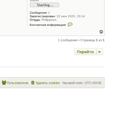
Starter
Сообщения:
1
Зарегистрирован:
22 июн 2020, 10:14
Откуда:
Philippines
К
Контактная информация:
о
н
В
т
е
а
р
1 сообщение • Страница
1
из
1
к
н
т
у
н
Перейти
а
т
я
ь
и
с
н
я
ф
к
о
н
р
м
а
а
ч
Пользователи
Удалить cookies
Часовой пояс:
UTC+03:00
ц
а
и
л
я
у
п
о
л
ь
з
о
в
а
т
е
л