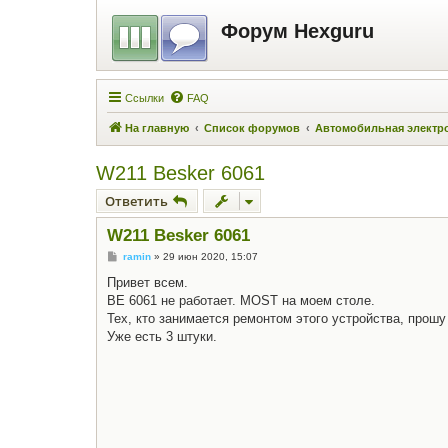
Форум Hexguru
Ссылки
FAQ
На главную
Список форумов
Автомобильная электр
W211 Besker 6061
Ответить
W211 Besker 6061
С
ramin
»
29 июн 2020, 15:07
о
о
Привет всем.
б
BE 6061 не работает. MOST на моем столе.
щ
е
Тех, кто занимается ремонтом этого устройства, прош
н
Уже есть 3 штуки.
и
е