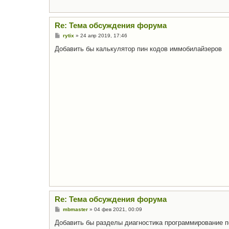
Re: Тема обсуждения форума
С
rytix
»
24 апр 2019, 17:46
о
о
Добавить бы калькулятор пин кодов иммобилайзеров
б
щ
е
н
и
е
Re: Тема обсуждения форума
С
mbmaster
»
04 фев 2021, 00:09
о
о
Добавить бы разделы диагностика программирование 
б