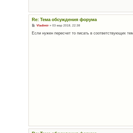
Re: Тема обсуждения форума
С
Vladimir
»
03 мар 2018, 22:38
о
о
Если нужен пересчет то писать в соответствующих тем
б
щ
е
н
и
е