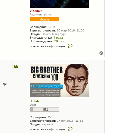
у
п
о
л
Vladimir
ь
Администратор
з
о
в
а
Сообщения:
1085
т
Зарегистрирован:
26 мар 2016, 11:00
е
Откуда:
Санкт-Петербург
л
Благодарил (а):
4 раза
я
Поблагодарили:
28 раз
r
К
Контактная информация:
f
о
i
н
В
d
т
е
l
а
р
a
к
н
b
т
у
н
а
т
я
ь
и
с
. для
н
я
ф
к
о
н
р
м
а
rfidlab
а
ч
User
ц
а
и
л
я
у
п
Сообщения:
27
о
Зарегистрирован:
07 окт 2018, 11:53
л
Откуда:
Харьков
ь
К
Контактная информация:
з
о