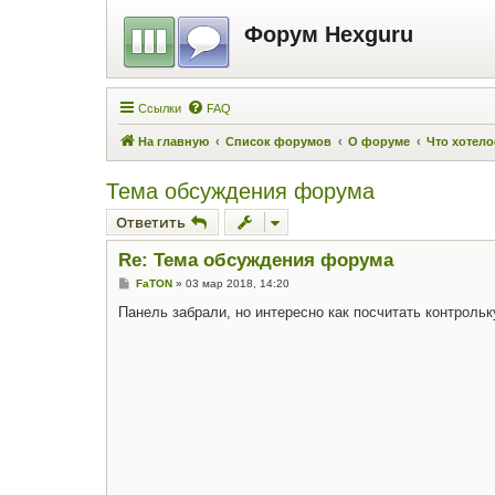
Форум Hexguru
Ссылки
FAQ
На главную
Список форумов
О форуме
Что хотел
Тема обсуждения форума
Ответить
Re: Тема обсуждения форума
С
FaTON
»
03 мар 2018, 14:20
о
о
Панель забрали, но интересно как посчитать контрольк
б
щ
е
н
и
е