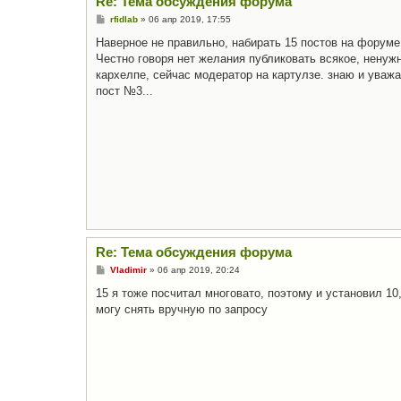
Re: Тема обсуждения форума
С
rfidlab
»
06 апр 2019, 17:55
о
о
Наверное не правильно, набирать 15 постов на форуме
б
Честно говоря нет желания публиковать всякое, ненуж
щ
е
кархелпе, сейчас модератор на картулзе. знаю и уваж
н
пост №3...
и
е
Re: Тема обсуждения форума
С
Vladimir
»
06 апр 2019, 20:24
о
о
15 я тоже посчитал многовато, поэтому и установил 10
б
могу снять вручную по запросу
щ
е
н
и
е