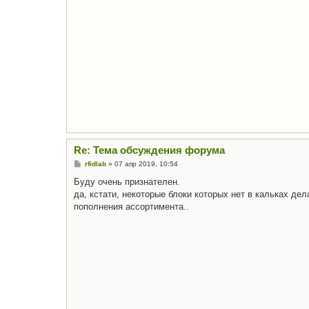
Re: Тема обсуждения форума
С
rfidlab
»
07 апр 2019, 10:54
о
о
Буду очень признателен.
б
да, кстати, некоторые блоки которых нет в кальках де
щ
е
пополнения ассортимента..
н
и
е