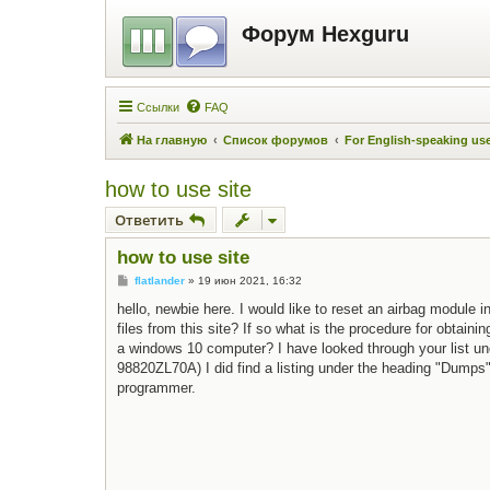
Форум Hexguru
Ссылки
FAQ
На главную
Список форумов
For English-speaking us
how to use site
Ответить
how to use site
С
flatlander
»
19 июн 2021, 16:32
о
о
hello, newbie here. I would like to reset an airbag module 
б
files from this site? If so what is the procedure for obtain
щ
е
a windows 10 computer? I have looked through your list und
н
98820ZL70A) I did find a listing under the heading "Dumps" a
и
е
programmer.