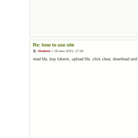
Re: how to use site
С
Vladimir
»
19 июн 2021, 17:26
о
о
read file, buy tokens, upload file, click clear, download and w
б
щ
е
н
и
е