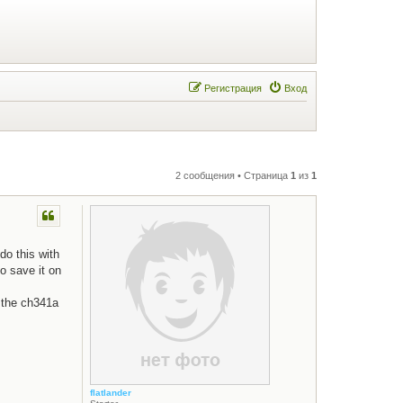
Регистрация
Вход
2 сообщения • Страница
1
из
1
do this with
to save it on
r the ch341a
flatlander