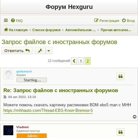
Форум Hexguru
FAQ
Регистрация
Вход
На главную
Список форумов
Автомобильная электроника
Прочая автоэлектроника
Запрос файлов с иностранных форумов
Ответить
1
2
Пред.
12 сообщений
godsmack
Starter
Re: Запрос файлов с иностранных форумов
С
04 окт 2022, 13:10
о
о
Можете помочь скачать картинку распиновки BDM ebs5 man c MHH
б
https://mhhauto.com/Thread-EBS-Knorr-Bremse-5
щ
е
н
и
е
Vladimir
Администратор