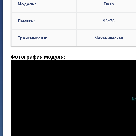
Модуль:
Dash
Память:
93c76
Трансмиссия:
Механическая
Фотография модуля: