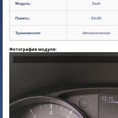
Модуль:
Dash
Память:
93c86
Трансмиссия:
Автоматическая
Фотография модуля: