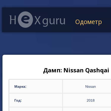
Одометр
Дамп: Nissan Qashqai
Марка:
Nissan
Год:
2018